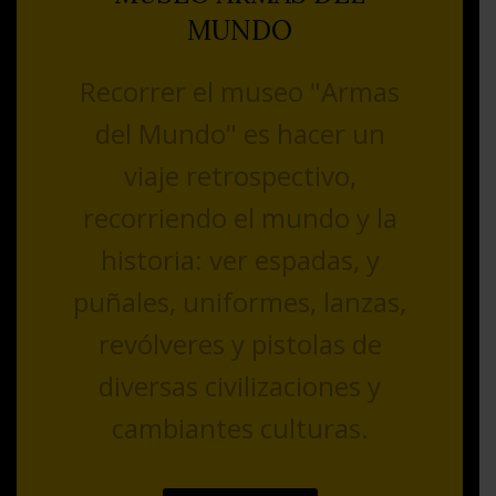
MUNDO
Recorrer el museo "Armas
del Mundo" es hacer un
viaje retrospectivo,
recorriendo el mundo y la
historia: ver espadas, y
puñales, uniformes, lanzas,
revólveres y pistolas de
diversas civilizaciones y
cambiantes culturas.