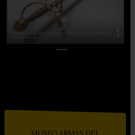
Tizona de lazo del siglo XVI Damasquinada en oro que perteneció a
Francisco Pizarro
MUSEO ARMAS DEL