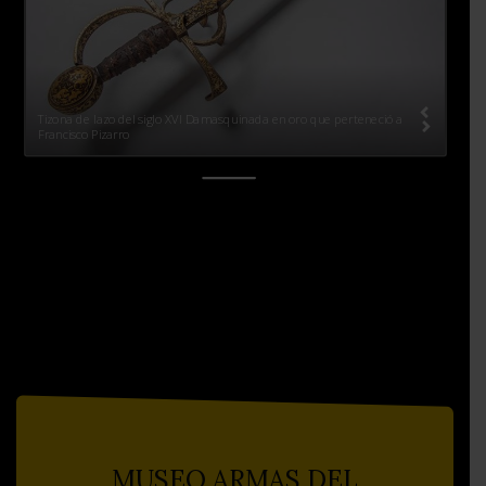
Tizona de lazo del siglo XVI Damasquinada en oro que perteneció a
Francisco Pizarro
MUSEO ARMAS DEL