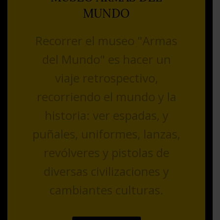
MUNDO
Recorrer el museo "Armas
del Mundo" es hacer un
viaje retrospectivo,
recorriendo el mundo y la
historia: ver espadas, y
puñales, uniformes, lanzas,
revólveres y pistolas de
diversas civilizaciones y
cambiantes culturas.