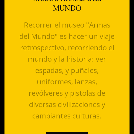
MUNDO
Recorrer el museo "Armas
del Mundo" es hacer un viaje
retrospectivo, recorriendo el
mundo y la historia: ver
espadas, y puñales,
uniformes, lanzas,
revólveres y pistolas de
diversas civilizaciones y
cambiantes culturas.