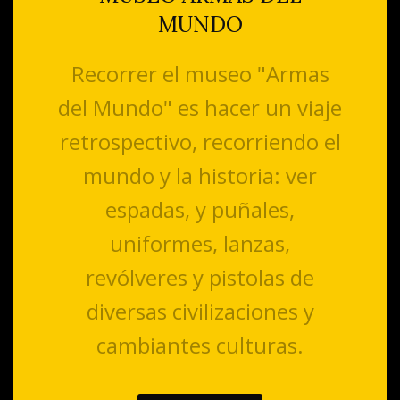
MUNDO
Recorrer el museo "Armas
del Mundo" es hacer un viaje
retrospectivo, recorriendo el
mundo y la historia: ver
espadas, y puñales,
uniformes, lanzas,
revólveres y pistolas de
diversas civilizaciones y
cambiantes culturas.