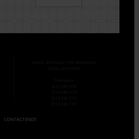
Alonso de Molina 1100. Monterrico.
Surco. Lima. Perú.
Teléfonos:
(511) 3451292
(511) 345 1292
(511) 345 1271
(511) 345 1787
CONTÁCTENOS