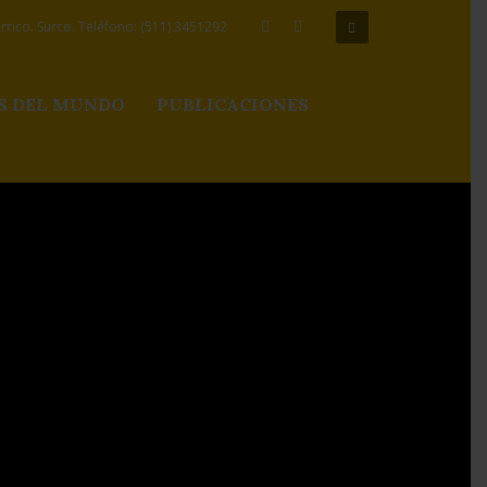
rico. Surco. Teléfono: (511) 3451292
S DEL MUNDO
PUBLICACIONES