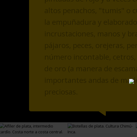
altos penachos, "tumis" o c
la empuñadura y elaborados 
incrustaciones, manos y br
pájaros, peces, orejeras, pe
número incontable, cetros, 
de oro (a manera de escamas
importantes andas de mader
preciosas.