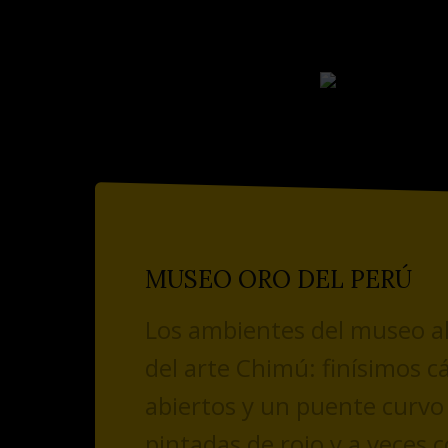
MUSEO ORO DEL PERÚ
Los ambientes del museo al
del arte Chimú: finísimos 
abiertos y un puente curvo
pintadas de rojo y a veces 