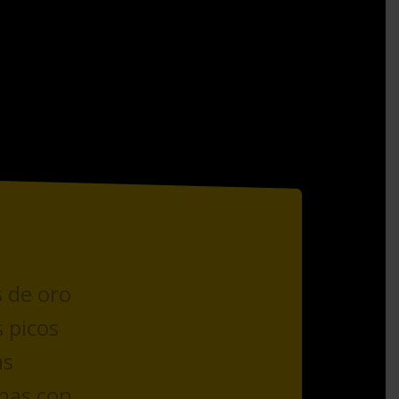
 de oro
 picos
as
onas con