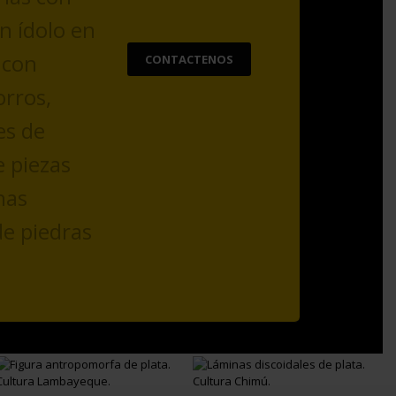
n ídolo en
 con
CONTACTENOS
rros,
es de
e piezas
nas
e piedras