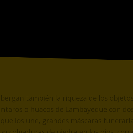
bergan también la riqueza de los objetos
cántaros o huacos de Lambayeque con dos
 que los une, grandes máscaras funerari
con colgaduras de piedra en los ojos, cor