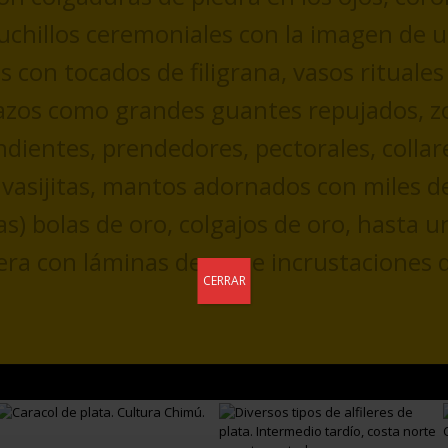
uchillos ceremoniales con la imagen de u
con tocados de filigrana, vasos rituales
azos como grandes guantes repujados, zo
ndientes, prendedores, pectorales, collar
vasijitas, mantos adornados con miles d
) bolas de oro, colgajos de oro, hasta u
a con láminas de oro e incrustaciones d
CERRAR